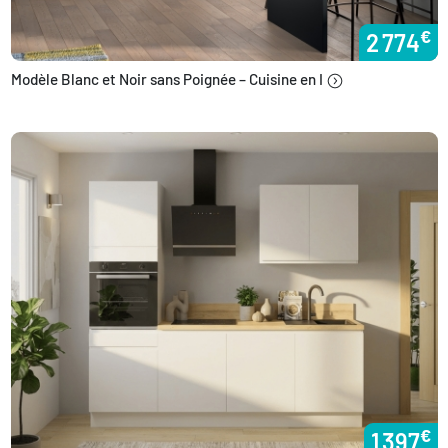
€
2 774
Modèle Blanc et Noir sans Poignée – Cuisine en I
€
1 397