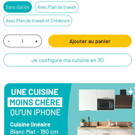
Sans Option
Avec Plan de travail
Avec Plan de travail et Crédence
Ajouter au panier
-
+
Je configure ma cuisine en 3D