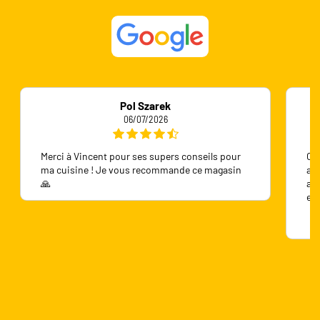
Pol Szarek
06/07/2026
Merci à Vincent pour ses supers conseils pour
On 
ma cuisine ! Je vous recommande ce magasin
ave
🙏
ave
en