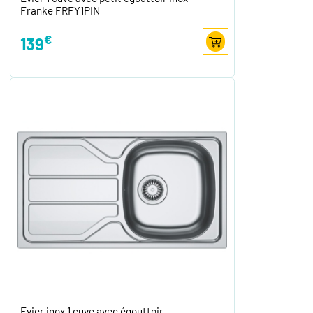
Franke FRFY1PIN
€
139
Evier inox 1 cuve avec égouttoir