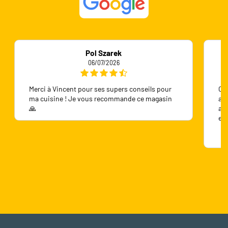
Pol Szarek
06/07/2026
Merci à Vincent pour ses supers conseils pour
On 
ma cuisine ! Je vous recommande ce magasin
ave
🙏
ave
en