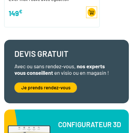
€
149