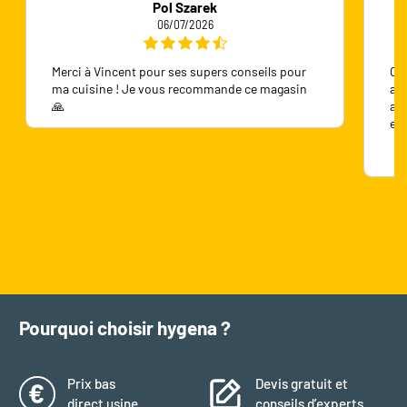
Pol Szarek
06/07/2026
Merci à Vincent pour ses supers conseils pour
On 
ma cuisine ! Je vous recommande ce magasin
ave
🙏
ave
en
Pourquoi choisir hygena ?
Prix bas
Devis gratuit et
direct usine
conseils d’experts