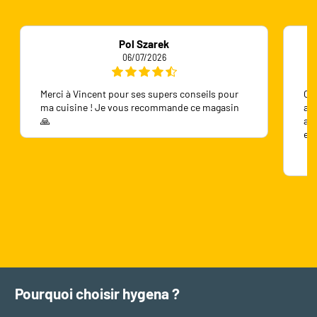
Pol Szarek
06/07/2026
Merci à Vincent pour ses supers conseils pour
On 
ma cuisine ! Je vous recommande ce magasin
ave
🙏
ave
en
Pourquoi choisir hygena ?