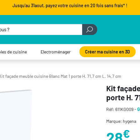
Jusqu'au 31aout, payez votre cuisine en 20 fois sans frais* !
les de cuisine
Electroménager
Créer ma cuisine en 3D
Kit façade meuble cuisine Blanc Mat 1 porte H. 71,7 cm L. 14,7 cm
Kit façade
porte H. 7
Réf: 611KG009 -
G
Marque: hygena
€
28