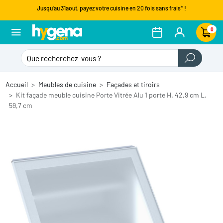
Jusqu'au 31aout, payez votre cuisine en 20 fois sans frais* !
0
Accueil
Meubles de cuisine
Façades et tiroirs
Kit façade meuble cuisine Porte Vitrée Alu 1 porte H. 42,9 cm L.
59,7 cm