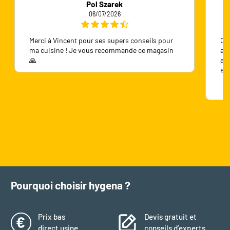
Pol Szarek
06/07/2026
Merci à Vincent pour ses supers conseils pour
On 
ma cuisine ! Je vous recommande ce magasin
ave
🙏
ave
en
Pourquoi choisir hygena ?
Prix bas
Devis gratuit et
direct usine
conseils d’experts