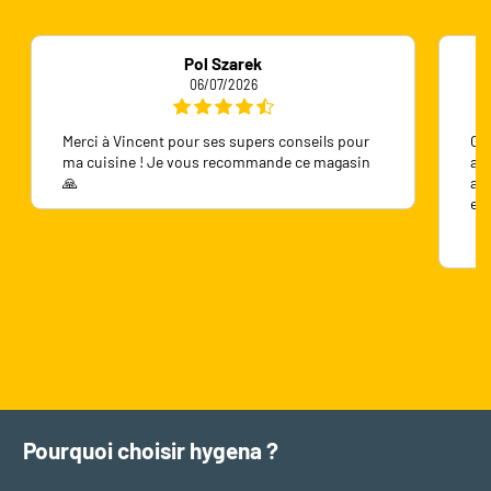
Pol Szarek
06/07/2026
Merci à Vincent pour ses supers conseils pour
On 
ma cuisine ! Je vous recommande ce magasin
ave
🙏
ave
en
Pourquoi choisir hygena ?