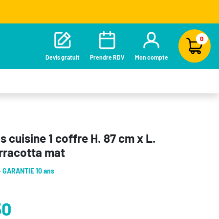
0
Devis gratuit
Prendre RDV
Mon compte
 cuisine 1 coffre H. 87 cm x L.
erracotta mat
-
GARANTIE 10 ans
50