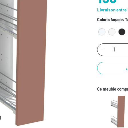
Livraison entre 
Coloris façade:
T
-
Ce meuble compr