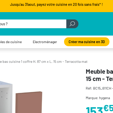
Jusqu'au 31aout, payez votre cuisine en 20 fois sans frais* !
les de cuisine
Electroménager
Créer ma cuisine en 3D
 bas cuisine 1 coffre H. 87 cm x L. 15 cm - Terracotta mat
Meuble bas
15 cm - T
Réf: BC15_611CH 
Marque: hygena
€
153