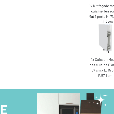
1x Kit façade m
cuisine Terrac
Mat 1 porte H. 7
L. 14,7 cm
1x Caisson Me
bas cuisine Bla
87 cm x L. 15 
P.57,1 cm