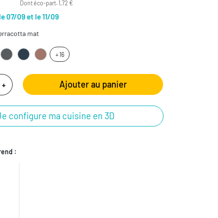
Dont éco-part. 1,72 €
le 07/09 et le 11/09
erracotta mat
+ 16
Ajouter au panier
+
Je configure ma cuisine en 3D
end :