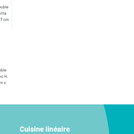
euble
otta
1,7 cm
uble
nc H.
cm x