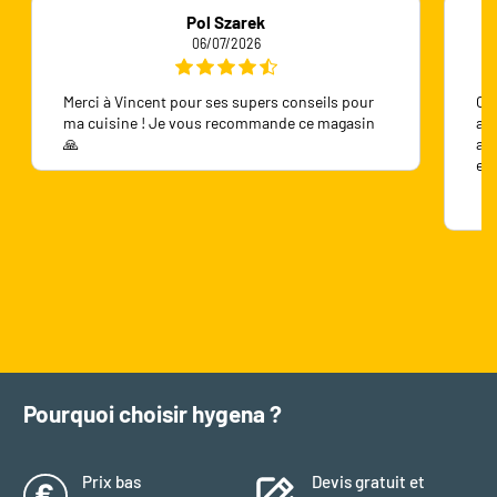
Pol Szarek
06/07/2026
Merci à Vincent pour ses supers conseils pour
On 
ma cuisine ! Je vous recommande ce magasin
ave
🙏
ave
en
Pourquoi choisir hygena ?
Prix bas
Devis gratuit et