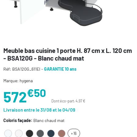
Meuble bas cuisine 1 porte H. 87 cm x L. 120 cm
- BSA120G - Blanc chaud mat
Réf: BSA120G_611EI -
GARANTIE 10 ans
Marque: hygena
€50
572
Dont éco-part. 4,97 €
Livraison entre le 31/08 et le 04/09
Coloris façade:
Blanc chaud mat
+ 16