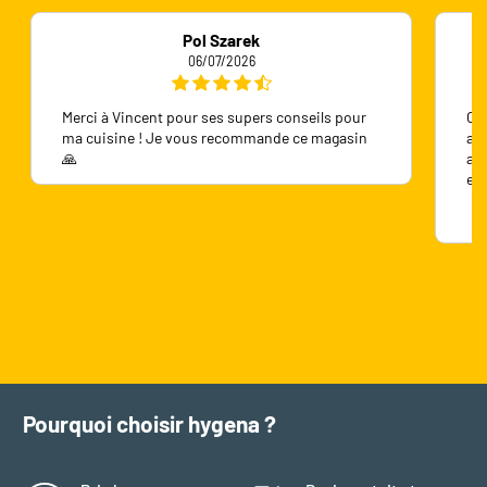
Pol Szarek
06/07/2026
Merci à Vincent pour ses supers conseils pour
On 
ma cuisine ! Je vous recommande ce magasin
ave
🙏
ave
en
Pourquoi choisir hygena ?