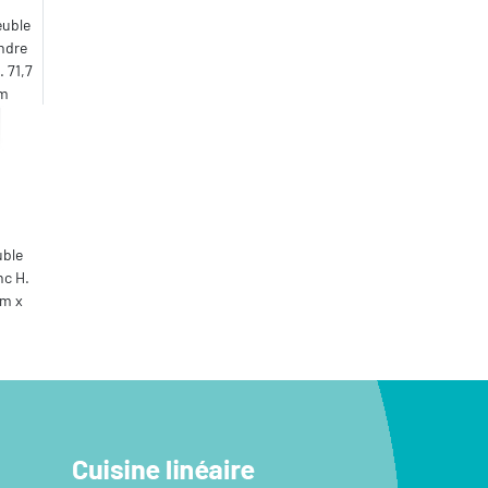
euble
endre
. 71,7
cm
uble
nc H.
cm x