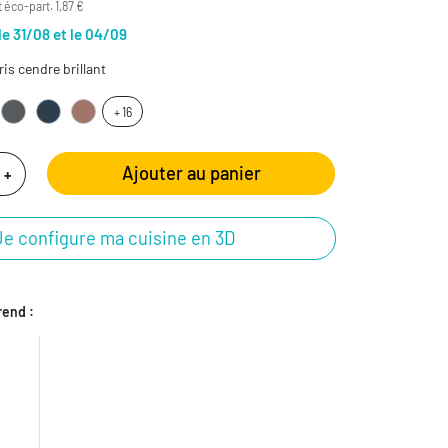
 éco-part. 1,87 €
le 31/08 et le 04/09
is cendre brillant
+ 16
Ajouter au panier
+
Je configure ma cuisine en 3D
end :