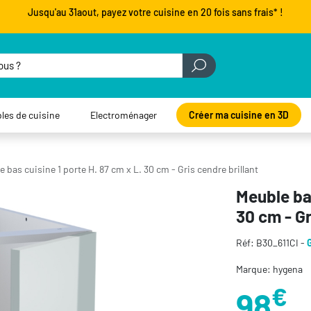
Jusqu'au 31aout, payez votre cuisine en 20 fois sans frais* !
les de cuisine
Electroménager
Créer ma cuisine en 3D
 bas cuisine 1 porte H. 87 cm x L. 30 cm - Gris cendre brillant
Meuble bas
30 cm - Gr
Réf: B30_611CI -
Marque: hygena
€
98