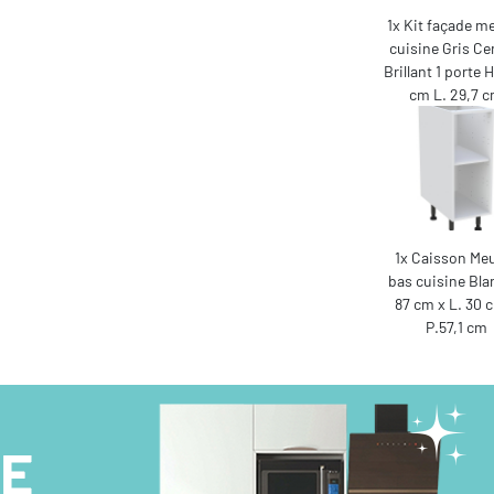
1x Kit façade m
cuisine Gris C
Brillant 1 porte H
cm L. 29,7 
1x Caisson Me
bas cuisine Bla
87 cm x L. 30 
P.57,1 cm