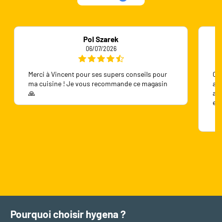
Pol Szarek
06/07/2026
Merci à Vincent pour ses supers conseils pour
On 
ma cuisine ! Je vous recommande ce magasin
ave
🙏
ave
en
Pourquoi choisir hygena ?