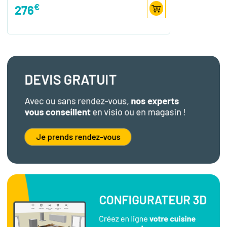
€
276