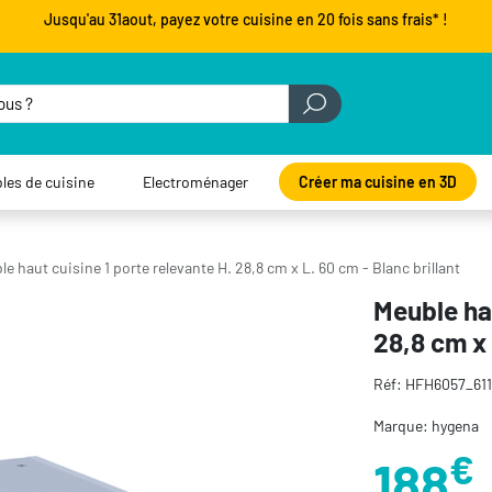
Jusqu'au 31aout, payez votre cuisine en 20 fois sans frais* !
les de cuisine
Electroménager
Créer ma cuisine en 3D
e haut cuisine 1 porte relevante H. 28,8 cm x L. 60 cm - Blanc brillant
Meuble hau
28,8 cm x 
Réf: HFH6057_61
Marque: hygena
€
188