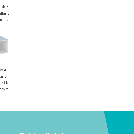
euble
illant
cm L.
uble
lanc
ur H.
 cm x