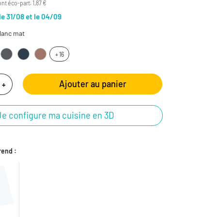
nt éco-part. 1,87 €
le 31/08 et le 04/09
lanc mat
+ 16
Ajouter au panier
+
Je configure ma cuisine en 3D
end :