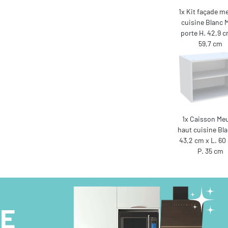
1x Kit façade m
cuisine Blanc M
porte H. 42,9 c
59,7 cm
1x Caisson Me
haut cuisine Bla
43,2 cm x L. 60
P. 35 cm