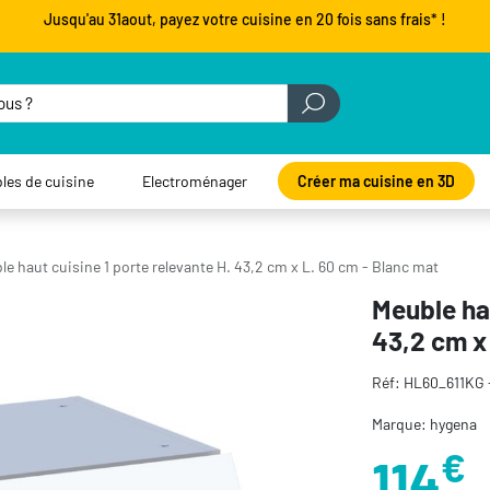
Jusqu'au 31aout, payez votre cuisine en 20 fois sans frais* !
les de cuisine
Electroménager
Créer ma cuisine en 3D
e haut cuisine 1 porte relevante H. 43,2 cm x L. 60 cm - Blanc mat
Meuble hau
43,2 cm x
Réf: HL60_611KG
Marque: hygena
€
114