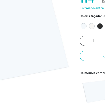
Do
Livraison entre 
Coloris façade:
B
-
Ce meuble compr