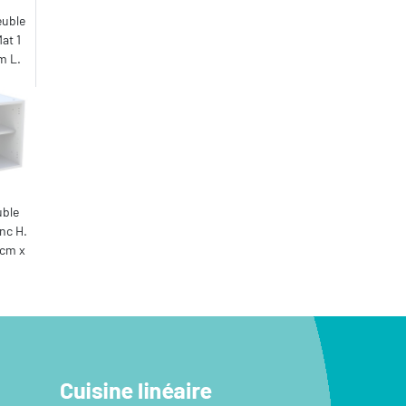
euble
at 1
m L.
uble
nc H.
 cm x