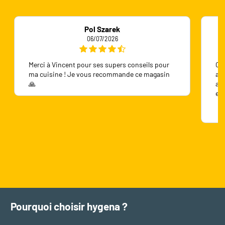
Pol Szarek
06/07/2026
Merci à Vincent pour ses supers conseils pour
On 
ma cuisine ! Je vous recommande ce magasin
ave
🙏
ave
en
Pourquoi choisir hygena ?