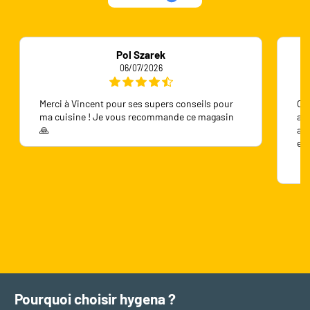
Pol Szarek
06/07/2026
Merci à Vincent pour ses supers conseils pour
On 
ma cuisine ! Je vous recommande ce magasin
ave
🙏
ave
en
Pourquoi choisir hygena ?