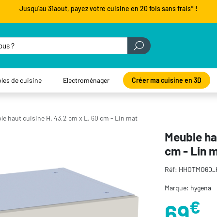
Jusqu'au 31aout, payez votre cuisine en 20 fois sans frais* !
les de cuisine
Electroménager
Créer ma cuisine en 3D
le haut cuisine H. 43,2 cm x L. 60 cm - Lin mat
Meuble hau
cm - Lin 
Réf: HHOTMO60_
Marque: hygena
€
69