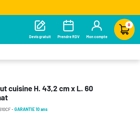
0
Devis gratuit
Prendre RDV
Mon compte
t cuisine H. 43,2 cm x L. 60
mat
610CF -
GARANTIE 10 ans