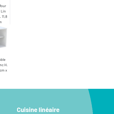
four
 Lin
 11,8
cm
uble
nc H.
 cm x