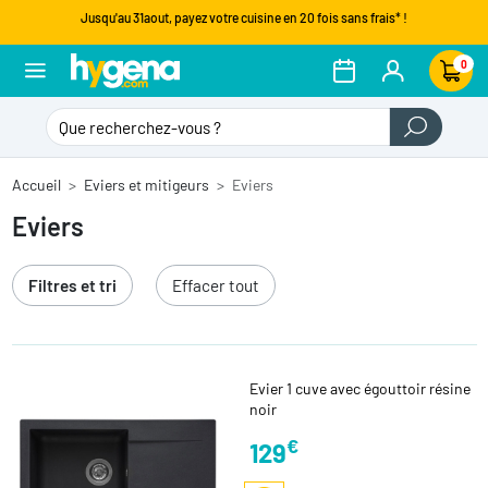
Jusqu'au 31aout, payez votre cuisine en 20 fois sans frais* !
0
Accueil
Eviers et mitigeurs
Eviers
Eviers
Filtres et tri
Effacer tout
Evier 1 cuve avec égouttoir résine
noir
€
129