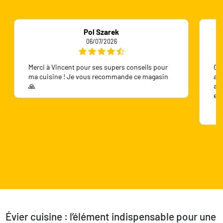
Pol Szarek
06/07/2026
Merci à Vincent pour ses supers conseils pour
On 
ma cuisine ! Je vous recommande ce magasin
ave
🙏
ave
en
Évier cuisine : l’élément indispensable pour une