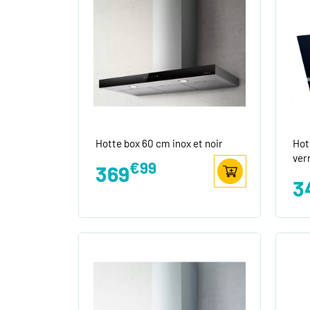
Hotte box 60 cm inox et noir
Hot
ver
€99
369
3