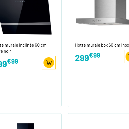
te murale inclinée 60 cm
Hotte murale box 60 cm inox
re noir
€99
299
€99
99