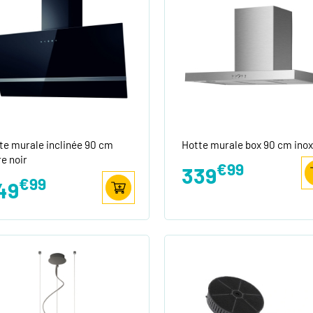
te murale inclinée 90 cm
Hotte murale box 90 cm inox
re noir
€99
339
€99
49