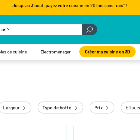
Jusqu'au 31aout, payez votre cuisine en 20 fois sans frais* !
les de cuisine
Electroménager
Créer ma cuisine en 3D
Largeur
Type de hotte
Prix
Efface