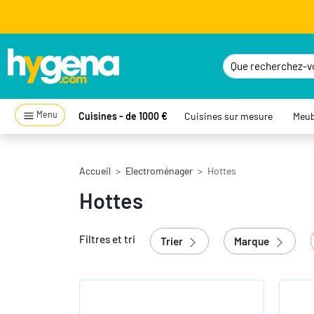
Menu
Cuisines - de 1000 €
Cuisines sur mesure
Meub
Accueil
Electroménager
Hottes
Hottes
Filtres et tri
Trier
Marque