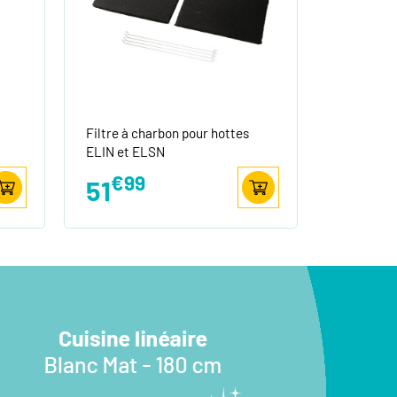
Filtre à charbon pour hottes
ELIN et ELSN
€99
51