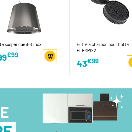
te suspendue îlot inox
Filtre à charbon pour hotte
ELESPIX2
€99
99
€99
43