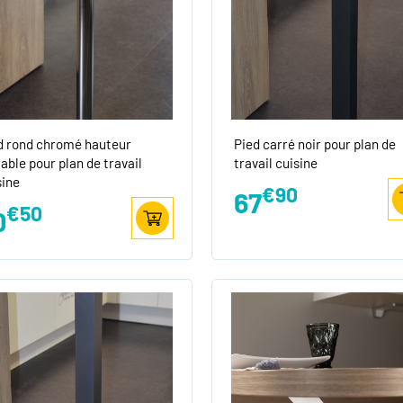
d rond chromé hauteur
Pied carré noir pour plan de
lable pour plan de travail
travail cuisine
sine
€90
67
€50
0