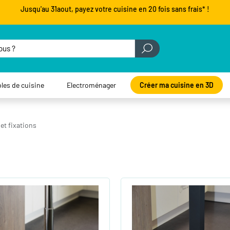
Jusqu'au 31aout, payez votre cuisine en 20 fois sans frais* !
les de cuisine
Electroménager
Créer ma cuisine en 3D
et fixations