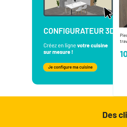
Pie
trav
1
Des cl