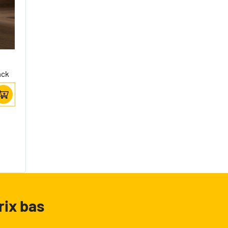
ack
rix bas