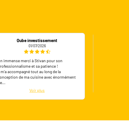
Qube investissement
A
01/07/2026
n immense merci à Stivan pour son
Je recommande c
rofessionnalisme et sa patience !
cuisine est top 
l m'a accompagné tout au long de la
est très profess
onception de ma cuisine avec énormément
avec d'exce
...
e
...
Voir plus