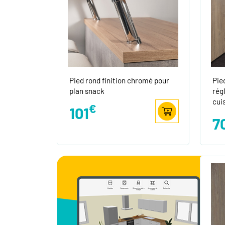
Pied rond finition chromé pour
Pie
plan snack
rég
cui
€
101
7