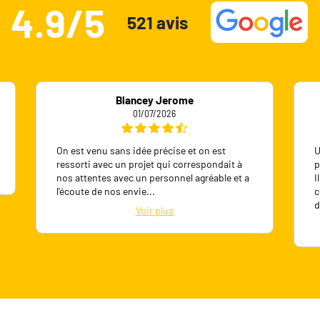
4.9/5
521 avis
Blancey Jerome
01/07/2026
On est venu sans idée précise et on est
U
ressorti avec un projet qui correspondait à
p
nos attentes avec un personnel agréable et a
I
l'écoute de nos envie
...
c
d
Voir plus