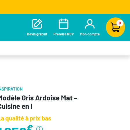
0
Devis gratuit
Prendre RDV
Mon compte
NSPIRATION
Modèle Gris Ardoise Mat –
Cuisine en I
a qualité à prix bas
€