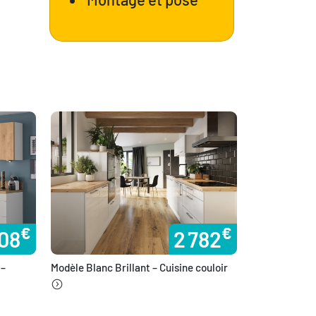
€
€
308
2 782
 –
Modèle Blanc Brillant – Cuisine couloir