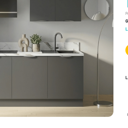
P
G
L
L