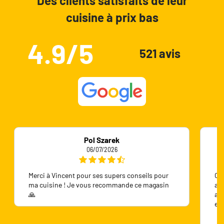
Des clients satisfaits de leur
cuisine à prix bas
4.9/5
521 avis
Pol Szarek
06/07/2026
Merci à Vincent pour ses supers conseils pour
On 
ma cuisine ! Je vous recommande ce magasin
ave
🙏
ave
en