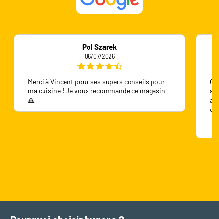
Pol Szarek
06/07/2026
Merci à Vincent pour ses supers conseils pour
On 
ma cuisine ! Je vous recommande ce magasin
ave
🙏
ave
en