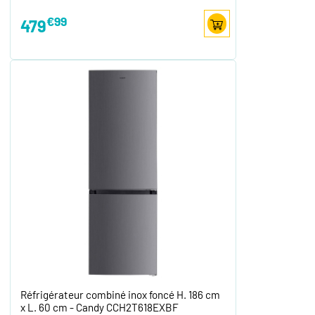
€99
479
Réfrigérateur combiné inox foncé H. 186 cm
x L. 60 cm - Candy CCH2T618EXBF