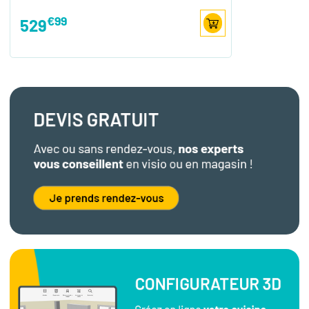
€99
529