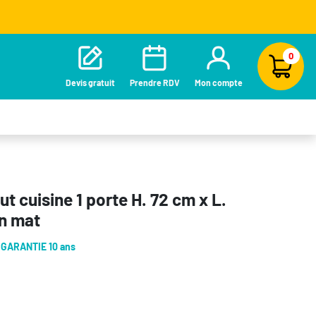
0
Devis gratuit
Prendre RDV
Mon compte
t cuisine 1 porte H. 72 cm x L.
in mat
-
GARANTIE 10 ans