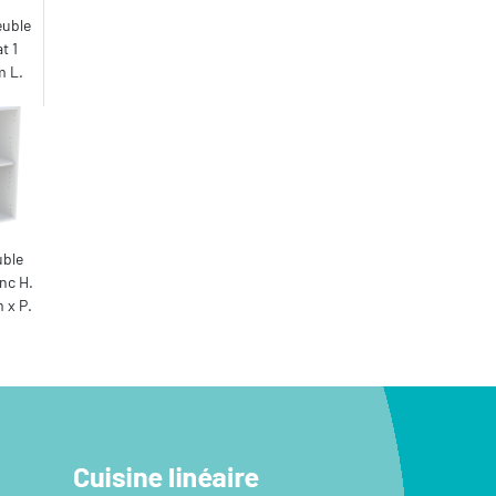
euble
t 1
m L.
uble
nc H.
 x P.