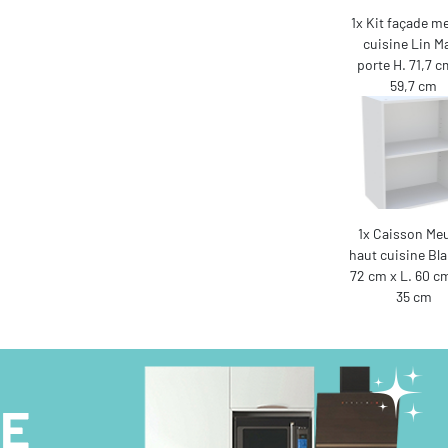
1x Kit façade m
cuisine Lin Ma
porte H. 71,7 c
59,7 cm
1x Caisson Me
haut cuisine Bla
72 cm x L. 60 cm
35 cm