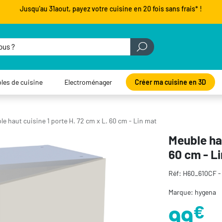
Jusqu'au 31aout, payez votre cuisine en 20 fois sans frais* !
les de cuisine
Electroménager
Créer ma cuisine en 3D
e haut cuisine 1 porte H. 72 cm x L. 60 cm - Lin mat
Meuble hau
60 cm - L
Réf: H60_610CF 
Marque: hygena
€
99