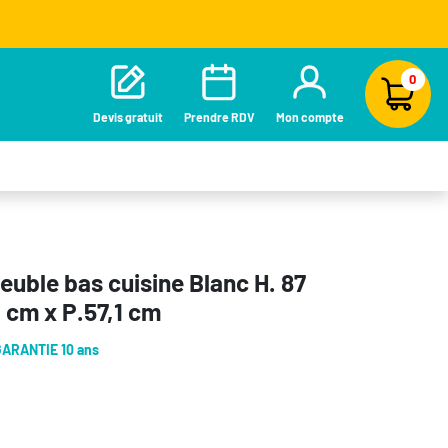
0
Devis gratuit
Prendre RDV
Mon compte
euble bas cuisine Blanc H. 87
 cm x P.57,1 cm
GARANTIE 10 ans