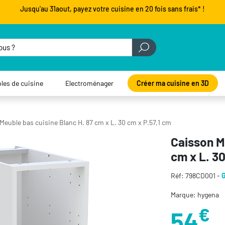
Jusqu'au 31aout, payez votre cuisine en 20 fois sans frais* !
les de cuisine
Electroménager
Créer ma cuisine en 3D
Meuble bas cuisine Blanc H. 87 cm x L. 30 cm x P.57,1 cm
Caisson M
cm x L. 30
Réf: 798CD001 -
Marque: hygena
€
54