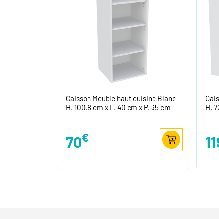
Caisson Meuble haut cuisine Blanc
Cais
H. 100,8 cm x L. 40 cm x P. 35 cm
H. 7
€
70
11