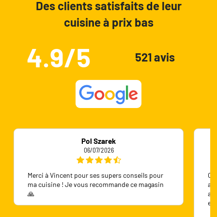
Des clients satisfaits de leur
cuisine à prix bas
4.9/5
521 avis
Pol Szarek
06/07/2026
Merci à Vincent pour ses supers conseils pour
On 
ma cuisine ! Je vous recommande ce magasin
ave
🙏
ave
en