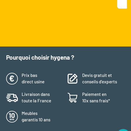
Pourquoi choisir hygena ?
Prix bas
Devis gratuit et
direct usine
conseils d’experts
Livraison dans
Paiement en
toute la France
10x sans frais*
Meubles
garantis 10 ans