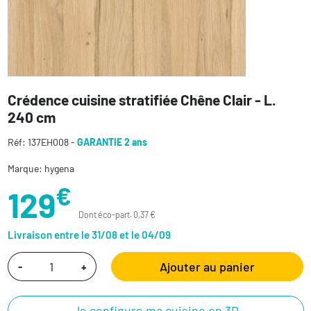
Crédence cuisine stratifiée Chêne Clair - L.
240 cm
Réf: 137EH008 -
GARANTIE 2 ans
Marque: hygena
€
129
Dont éco-part. 0,37 €
Livraison entre le 31/08 et le 04/09
Ajouter au panier
-
+
Je configure ma cuisine en 3D