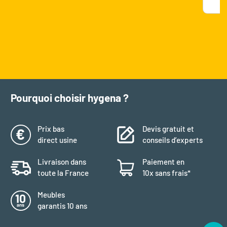
Pourquoi choisir hygena ?
Prix bas
Devis gratuit et
direct usine
conseils d’experts
Livraison dans
Paiement en
toute la France
10x sans frais*
Meubles
garantis 10 ans