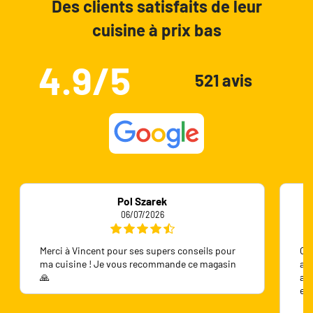
Des clients satisfaits de leur
cuisine à prix bas
4.9/5
521 avis
Pol Szarek
06/07/2026
Merci à Vincent pour ses supers conseils pour
On 
ma cuisine ! Je vous recommande ce magasin
ave
🙏
ave
en