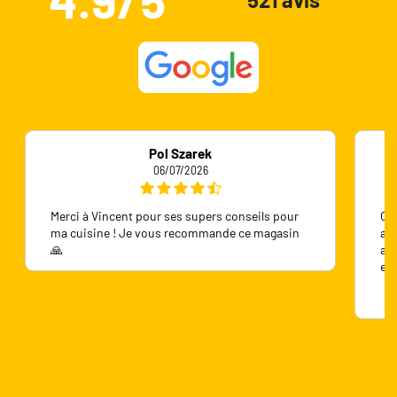
Pol Szarek
06/07/2026
Merci à Vincent pour ses supers conseils pour
On 
ma cuisine ! Je vous recommande ce magasin
ave
🙏
ave
en