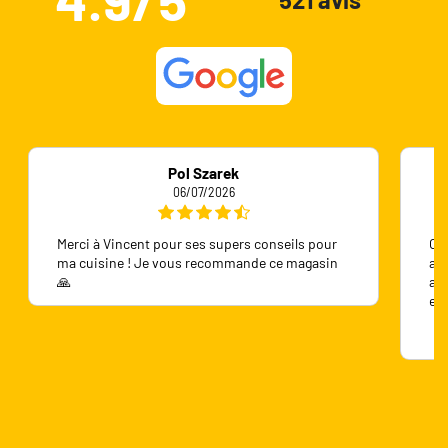
Pol Szarek
06/07/2026
Merci à Vincent pour ses supers conseils pour
On 
ma cuisine ! Je vous recommande ce magasin
ave
🙏
ave
en