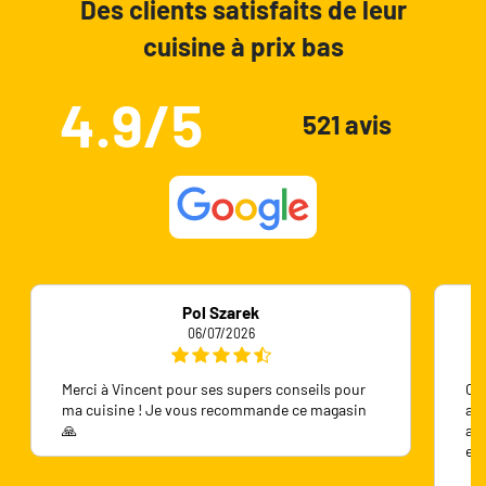
Des clients satisfaits de leur
cuisine à prix bas
4.9/5
521 avis
Pol Szarek
06/07/2026
Merci à Vincent pour ses supers conseils pour
On 
ma cuisine ! Je vous recommande ce magasin
ave
🙏
ave
en