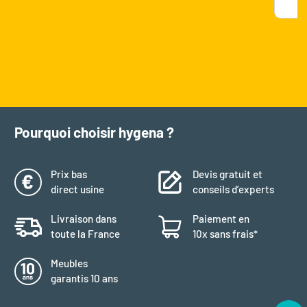
Pourquoi choisir hygena ?
Prix bas
Devis gratuit et
direct usine
conseils d’experts
Livraison dans
Paiement en
toute la France
10x sans frais*
Meubles
garantis 10 ans