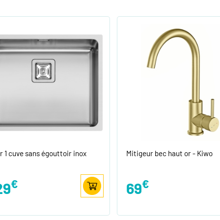
r 1 cuve sans égouttoir inox
Mitigeur bec haut or - Kiwo
€
€
29
69