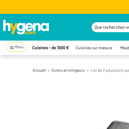
Menu
Cuisines - de 1000 €
Cuisines sur mesure
Meub
Accueil
Eviers et mitigeurs
Lot de 2 poussoirs p