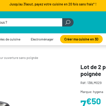
Jusqu'au 31aout, payez votre cuisine en 20 fois sans frais* !
les de cuisine
Electroménager
Créer ma cuisine en 3D
our ouverture sans poignée
Lot de 2 
poignée
Réf: 138LM029
Marque: hygena
€50
7