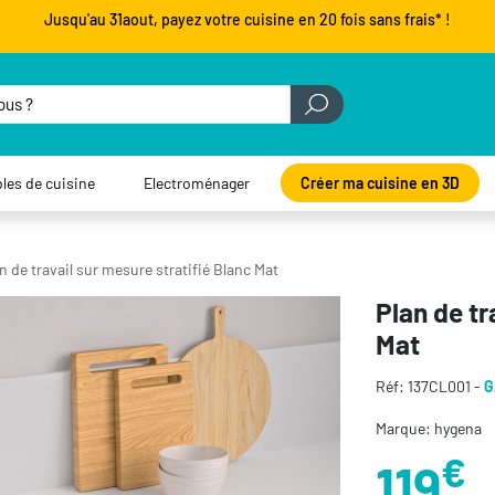
Jusqu'au 31aout, payez votre cuisine en 20 fois sans frais* !
les de cuisine
Electroménager
Créer ma cuisine en 3D
n de travail sur mesure stratifié Blanc Mat
Plan de tr
Mat
Réf: 137CL001 -
G
Marque: hygena
€
119