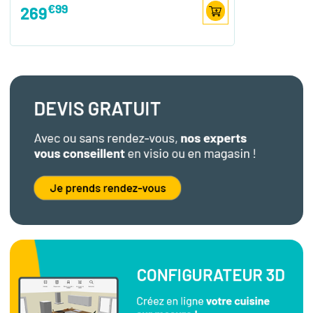
€99
269