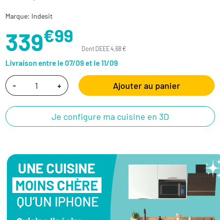
Marque: Indesit
€99
339
Dont DEEE 4,68 €
Livraison entre le 07/09 et le 11/09
Ajouter au panier
-
+
Je configure ma cuisine en 3D