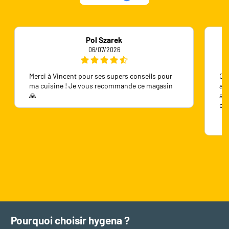
Pol Szarek
06/07/2026
Merci à Vincent pour ses supers conseils pour
On 
ma cuisine ! Je vous recommande ce magasin
ave
🙏
ave
en
Pourquoi choisir hygena ?