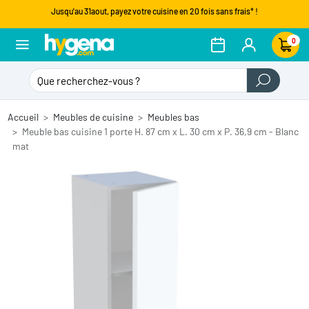
Jusqu'au 31aout, payez votre cuisine en 20 fois sans frais* !
0
Accueil
Meubles de cuisine
Meubles bas
Meuble bas cuisine 1 porte H. 87 cm x L. 30 cm x P. 36,9 cm - Blanc
mat