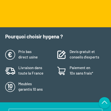
Pourquoi choisir hygena ?
Prix bas
Devis gratuit et
direct usine
conseils d’experts
Livraison dans
Paiement en
toute la France
10x sans frais*
Meubles
garantis 10 ans