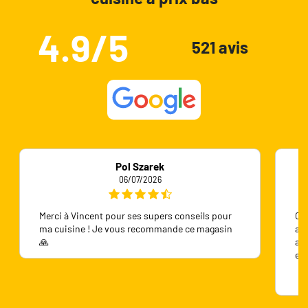
4.9/5
521 avis
Pol Szarek
06/07/2026
Merci à Vincent pour ses supers conseils pour
On 
ma cuisine ! Je vous recommande ce magasin
ave
🙏
ave
en