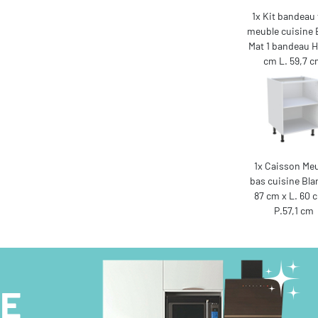
1x Kit bandeau 
meuble cuisine 
Mat 1 bandeau H.
cm L. 59,7 
1x Caisson Me
bas cuisine Bla
87 cm x L. 60 
P.57,1 cm