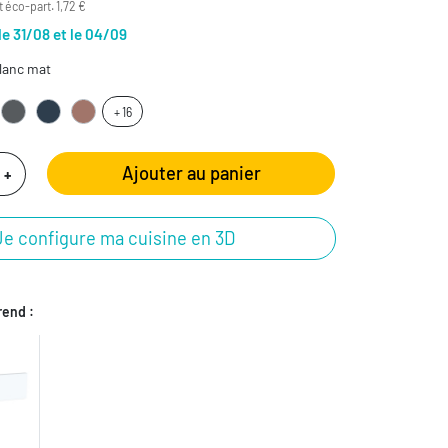
 éco-part. 1,72 €
le 31/08 et le 04/09
lanc mat
+ 16
Ajouter au panier
+
Je configure ma cuisine en 3D
end :