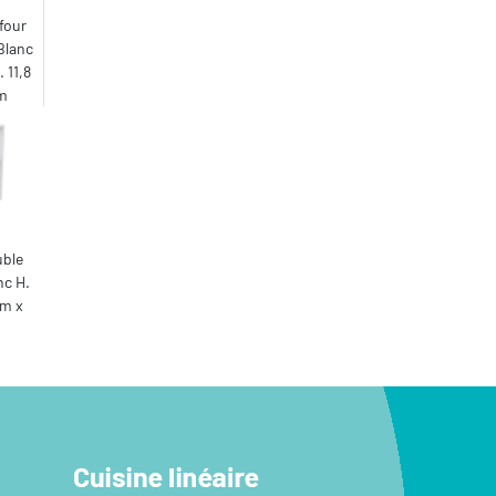
four
Blanc
 11,8
cm
uble
nc H.
cm x