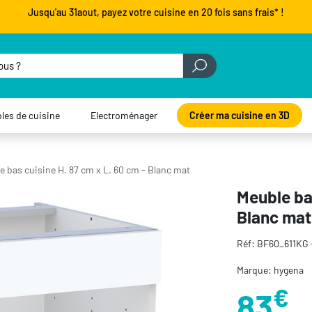
Jusqu'au 31aout, payez votre cuisine en 20 fois sans frais* !
les de cuisine
Electroménager
Créer ma cuisine en 3D
e bas cuisine H. 87 cm x L. 60 cm - Blanc mat
Meuble bas
Blanc mat
Réf: BF60_611KG
Marque: hygena
€
83