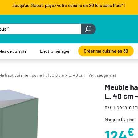
Jusqu'au 31aout, payez votre cuisine en 20 fois sans frais* !
les de cuisine
Electroménager
Créer ma cuisine en 3D
e haut cuisine 1 porte H. 100,8 cm x L. 40 cm - Vert sauge mat
Meuble hau
L. 40 cm 
Réf: HGD40_611F
Marque: hygena
€
124