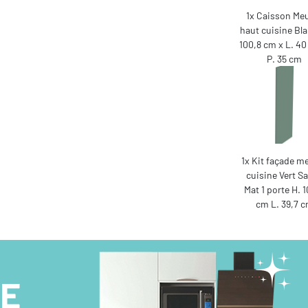
1x Caisson Me
haut cuisine Bla
100,8 cm x L. 40
P. 35 cm
1x Kit façade m
cuisine Vert S
Mat 1 porte H. 
cm L. 39,7 