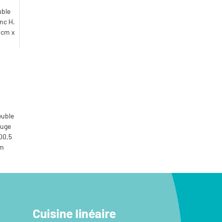
uble
nc H.
 cm x
euble
auge
100,5
cm