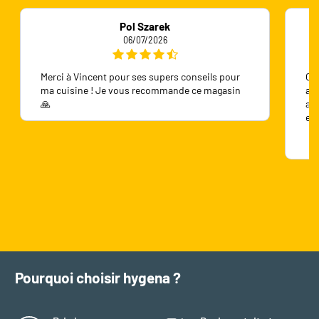
Pol Szarek
06/07/2026
Merci à Vincent pour ses supers conseils pour
On 
ma cuisine ! Je vous recommande ce magasin
ave
🙏
ave
en
Pourquoi choisir hygena ?