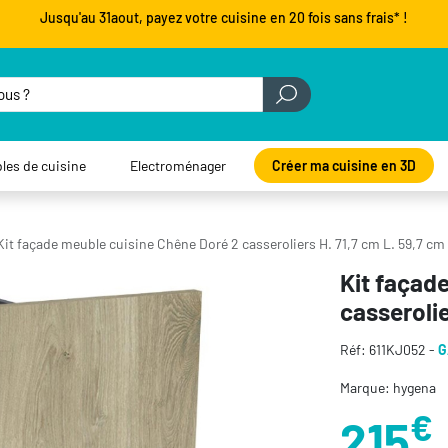
Jusqu'au 31aout, payez votre cuisine en 20 fois sans frais* !
les de cuisine
Electroménager
Créer ma cuisine en 3D
Kit façade meuble cuisine Chêne Doré 2 casseroliers H. 71,7 cm L. 59,7 cm
Kit façad
casserolie
Réf: 611KJ052 -
G
Marque: hygena
€
215