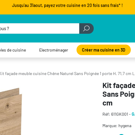
Jusqu'au 31aout, payez votre cuisine en 20 fois sans frais* !
les de cuisine
Electroménager
Créer ma cuisine en 3D
Kit façade meuble cuisine Chêne Naturel Sans Poignée 1 porte H. 71,7 cm L
Kit façad
Sans Poign
cm
Réf: 611GK001 -
G
Marque: hygena