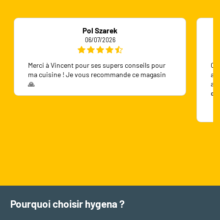
Pol Szarek
06/07/2026
Merci à Vincent pour ses supers conseils pour
On 
ma cuisine ! Je vous recommande ce magasin
ave
🙏
ave
en
Pourquoi choisir hygena ?