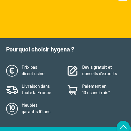
Pourquoi choisir hygena ?
Prix bas
Devis gratuit et
direct usine
conseils d’experts
Livraison dans
Paiement en
toute la France
10x sans frais*
Meubles
garantis 10 ans