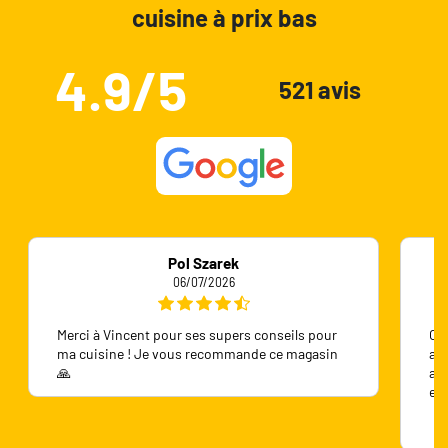
cuisine à prix bas
4.9/5
521 avis
Pol Szarek
06/07/2026
Merci à Vincent pour ses supers conseils pour
On 
ma cuisine ! Je vous recommande ce magasin
ave
🙏
ave
en