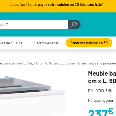
Jusqu'au 31aout, payez votre cuisine en 20 fois sans frais* !
les de cuisine
Electroménager
Créer ma cuisine en 3D
 bas cuisine 1 porte, 1 tiroir H. 87 cm x L. 60 cm - Blanc mat sans poignée
Meuble bas
cm x L. 6
Réf: BT60_611KL 
Marque: hygena
€
237