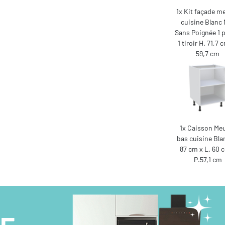
1x Kit façade m
cuisine Blanc
Sans Poignée 1 p
1 tiroir H. 71,7 
59,7 cm
1x Caisson Me
bas cuisine Bla
87 cm x L. 60 
P.57,1 cm