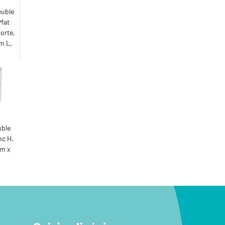
euble
 Mat
orte,
cm L.
uble
nc H.
cm x