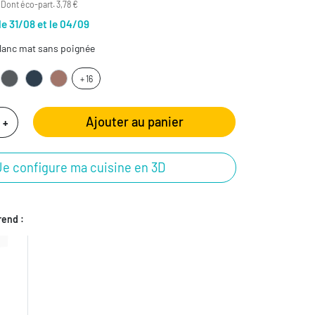
Dont éco-part. 3,78 €
le 31/08 et le 04/09
lanc mat sans poignée
+ 16
Ajouter au panier
+
Je configure ma cuisine en 3D
end :