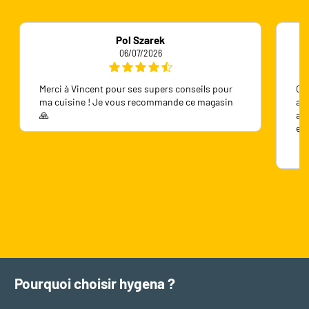
Pol Szarek
06/07/2026
Merci à Vincent pour ses supers conseils pour
On 
ma cuisine ! Je vous recommande ce magasin
ave
🙏
ave
en
Pourquoi choisir hygena ?