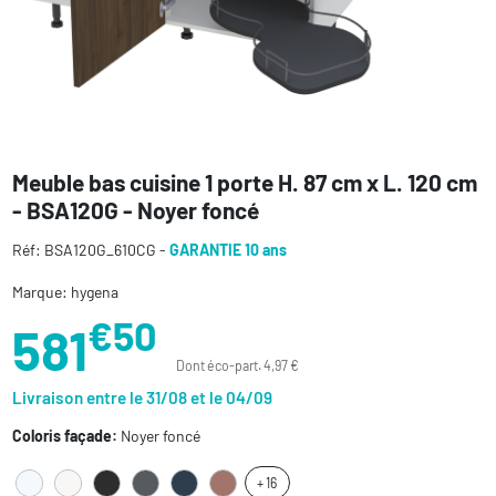
Meuble bas cuisine 1 porte H. 87 cm x L. 120 cm
- BSA120G - Noyer foncé
Réf: BSA120G_610CG -
GARANTIE 10 ans
Marque: hygena
€50
581
Dont éco-part. 4,97 €
Livraison entre le 31/08 et le 04/09
Coloris façade:
Noyer foncé
+ 16