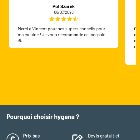
Pol Szarek
06/07/2026
Merci à Vincent pour ses supers conseils pour
On 
ma cuisine ! Je vous recommande ce magasin
ave
🙏
ave
en
Pourquoi choisir hygena ?
Prix bas
Devis gratuit et