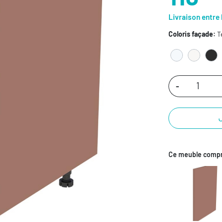
Livraison entre 
Coloris façade:
T
-
Ce meuble compr