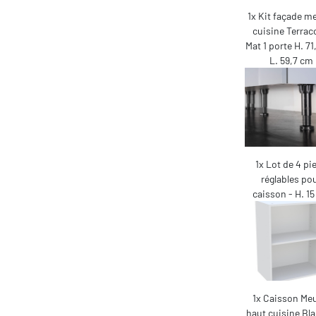
1x Kit façade m
cuisine Terrac
Mat 1 porte H. 7
L. 59,7 cm
1x Lot de 4 pi
réglables po
caisson - H. 1
1x Caisson Me
haut cuisine Bla