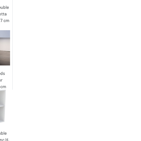
euble
otta
1,7 cm
eds
ur
5 cm
uble
nc H.