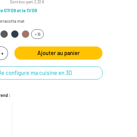
Dont éco-part. 2,32 €
le 07/09 et le 11/09
erracotta mat
+ 16
Ajouter au panier
+
Je configure ma cuisine en 3D
end :