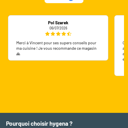
Pol Szarek
06/07/2026
Merci à Vincent pour ses supers conseils pour
On 
ma cuisine ! Je vous recommande ce magasin
ave
🙏
ave
en
Pourquoi choisir hygena ?