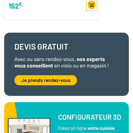
€
152