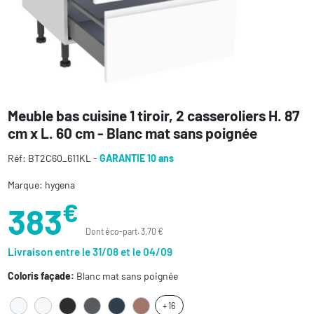
Meuble bas cuisine 1 tiroir, 2 casseroliers H. 87
cm x L. 60 cm - Blanc mat sans poignée
Réf: BT2C60_611KL -
GARANTIE 10 ans
Marque: hygena
€
383
Dont éco-part. 3,70 €
Livraison entre le 31/08 et le 04/09
Coloris façade:
Blanc mat sans poignée
+ 16