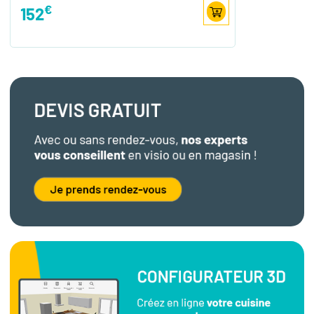
€
152