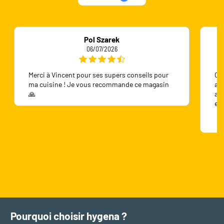
Pol Szarek
06/07/2026
Merci à Vincent pour ses supers conseils pour
On 
ma cuisine ! Je vous recommande ce magasin
ave
🙏
ave
en
Pourquoi choisir hygena ?