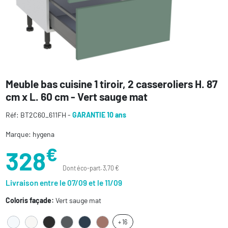
Meuble bas cuisine 1 tiroir, 2 casseroliers H. 87
cm x L. 60 cm - Vert sauge mat
Réf: BT2C60_611FH -
GARANTIE 10 ans
Marque: hygena
€
328
Dont éco-part. 3,70 €
Livraison entre le 07/09 et le 11/09
Coloris façade:
Vert sauge mat
+ 16