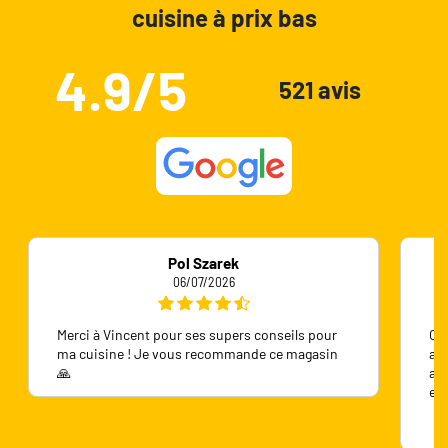
cuisine à prix bas
4.9/5
521 avis
Pol Szarek
06/07/2026
Merci à Vincent pour ses supers conseils pour
On 
ma cuisine ! Je vous recommande ce magasin
ave
🙏
ave
en