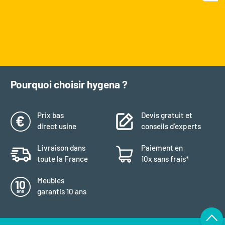
Pourquoi choisir hygena ?
Prix bas
Devis gratuit et
direct usine
conseils d’experts
Livraison dans
Paiement en
toute la France
10x sans frais*
Meubles
garantis 10 ans