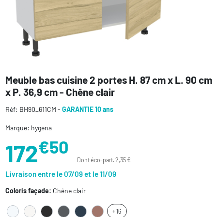
Meuble bas cuisine 2 portes H. 87 cm x L. 90 cm
x P. 36,9 cm - Chêne clair
Réf: BH90_611CM -
GARANTIE 10 ans
Marque: hygena
€50
172
Dont éco-part. 2,35 €
Livraison entre le 07/09 et le 11/09
Coloris façade:
Chêne clair
+ 16