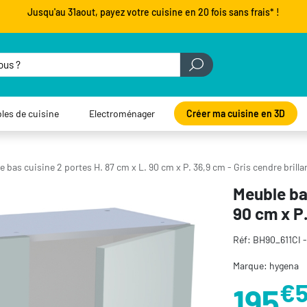
Jusqu'au 31aout, payez votre cuisine en 20 fois sans frais* !
les de cuisine
Electroménager
Créer ma cuisine en 3D
 bas cuisine 2 portes H. 87 cm x L. 90 cm x P. 36,9 cm - Gris cendre brilla
Meuble bas
90 cm x P.
Réf: BH90_611CI 
Marque: hygena
€
195