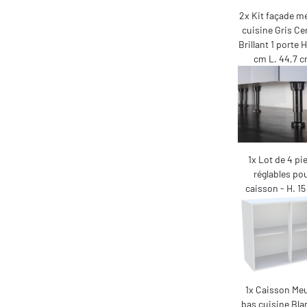
2x Kit façade m
cuisine Gris C
Brillant 1 porte H
cm L. 44,7 
1x Lot de 4 pi
réglables po
caisson - H. 1
1x Caisson Me
bas cuisine Bla