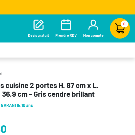
0
Devis gratuit
Prendre RDV
Mon compte
nt
 cuisine 2 portes H. 87 cm x L.
 36,9 cm - Gris cendre brillant
-
GARANTIE 10 ans
50