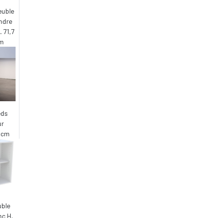
euble
endre
. 71,7
cm
eds
ur
5 cm
uble
nc H.