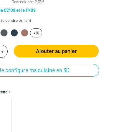
Dont éco-part. 2,35 €
le 07/09 et le 11/09
is cendre brillant
+ 16
Ajouter au panier
+
Je configure ma cuisine en 3D
end :